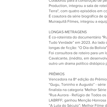
Colaborou para a construção de per
Production, integrou a sala de rot
Terra", com quatro episódios em c
É coautora da série biográfica de 
Muiraquitã Filmes, integrou a equip
LONGAS-METRAGENS
É co-roteirista do documentário "R
Tudo Verdade” em 2023. Ao lado do
longas de ficção: “O Dia da Bolívia
Foi consultora de roteiro para um 
Cavalcante, (inédito, em desenvol
outro um drama político distópico p
PRÊMIOS
Vencedora na 8ª edição do Prêmio
“Gugu, Toninho e Augusto” - série 
finalista na categoria ‘Melhor Sé
"Rua Aurora - Refúgio de Todos os 
LABRFF; ganhou Menção Honrosa pelo
“A Luta do Século”: Melhor Filme d