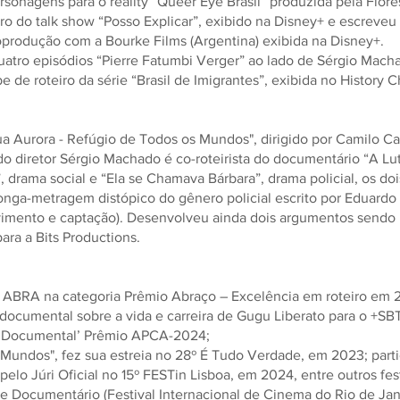
sonagens para o reality “Queer Eye Brasil” produzida pela Flor
eiro do talk show “Posso Explicar”, exibido na Disney+ e escreve
oprodução com a Bourke Films (Argentina) exibida na Disney+.
quatro episódios “Pierre Fatumbi Verger” ao lado de Sérgio Macha
e de roteiro da série “Brasil de Imigrantes”, exibida no History 
ua Aurora - Refúgio de Todos os Mundos", dirigido por Camilo Ca
 diretor Sérgio Machado é co-roteirista do documentário “A Lu
”, drama social e “Ela se Chamava Bárbara”, drama policial, os doi
longa-metragem distópico do gênero policial escrito por Eduardo 
vimento e captação). Desenvolveu ainda dois argumentos sendo 
ara a Bits Productions.
 ABRA na categoria Prêmio Abraço – Excelência em roteiro em 
documental sobre a vida e carreira de Gugu Liberato para o +SBT,
rie Documental’ Prêmio APCA-2024;
Mundos", fez sua estreia no 28º É Tudo Verdade, em 2023; partic
 Júri Oficial no 15º FESTin Lisboa, em 2024, entre outros fest
e Documentário (Festival Internacional de Cinema do Rio de Jane