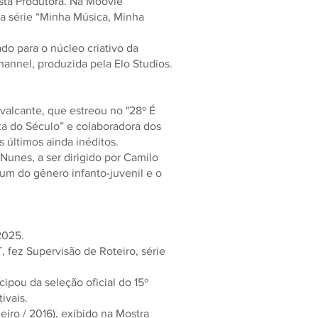
esta Produtora. Na Moovie
u a série “Minha Música, Minha
do para o núcleo criativo da
Channel, produzida pela Elo Studios.
valcante, que estreou no "28º É
ta do Século” e colaboradora dos
s últimos ainda inéditos.
Nunes, a ser dirigido por Camilo
um do gênero infanto-juvenil e o
2025.
 fez Supervisão de Roteiro, série
ipou da seleção oficial do 15º
ivais.
iro / 2016), exibido na Mostra