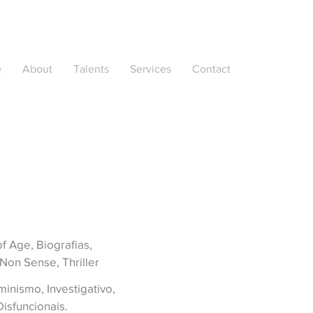
e
About
Talents
Services
Contact
 Age, Biografias,
on Sense, Thriller
minismo, Investigativo,
Disfuncionais.