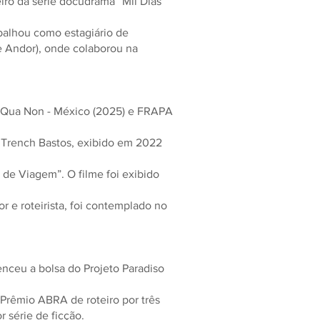
teiro da série docudrama “Mil Dias”
balhou como estagiário de
e Andor), onde colaborou na
ne Qua Non - México (2025) e FRAPA
 Trench Bastos, exibido em 2022
 de Viagem”. O filme foi exibido
 e roteirista, foi contemplado no
enceu a bolsa do Projeto Paradiso
o Prêmio ABRA de roteiro por três
 série de ficção.