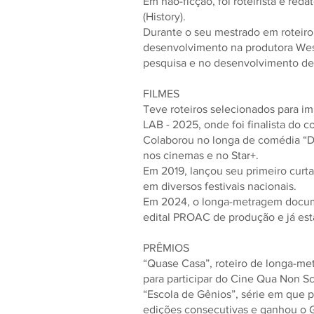
Em não-ficção, foi roteirista e reda
(History).
Durante o seu mestrado em roteiro
desenvolvimento na produtora West
pesquisa e no desenvolvimento de 
FILMES
Teve roteiros selecionados para i
LAB - 2025, onde foi finalista do
Colaborou no longa de comédia “D
nos cinemas e no Star+.
Em 2019, lançou seu primeiro curta
em diversos festivais nacionais.
Em 2024, o longa-metragem documen
edital PROAC de produção e já está
PRÊMIOS
“Quase Casa”, roteiro de longa-met
para participar do Cine Qua Non Sc
“Escola de Gênios”, série em que pa
edições consecutivas e ganhou o G