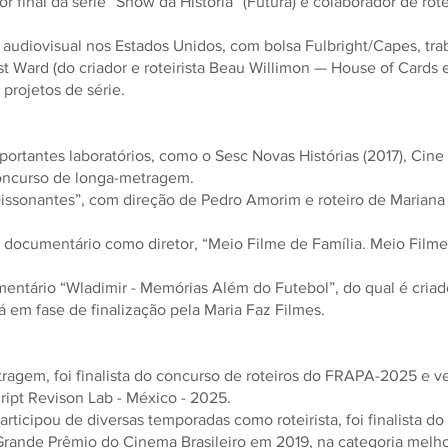
tor final da série “Show da História” (Futura) e colaborador de ro
 audiovisual nos Estados Unidos, com bolsa Fulbright/Capes, tra
 Ward (do criador e roteirista Beau Willimon — House of Cards 
projetos de série.
mportantes laboratórios, como o Sesc Novas Histórias (2017), Ci
 concurso de longa-metragem.
issonantes”, com direção de Pedro Amorim e roteiro de Mariana
 documentário como diretor, “Meio Filme de Família. Meio Filme
tário “Wladimir - Memórias Além do Futebol”, do qual é criador
 em fase de finalização pela Maria Faz Filmes.
ragem, foi finalista do concurso de roteiros do FRAPA-2025 e v
ript Revison Lab - México - 2025.
rticipou de diversas temporadas como roteirista, foi finalista d
rande Prêmio do Cinema Brasileiro em 2019, na categoria melhor