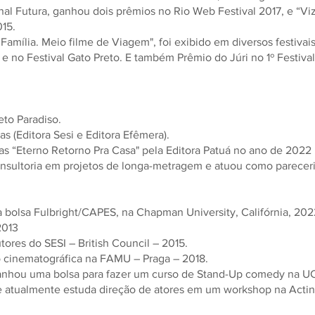
nal Futura, ganhou dois prêmios no Rio Web Festival 2017, e “Viz
15.
 Família. Meio filme de Viagem", foi exibido em diversos festiv
 e no Festival Gato Preto. E também Prêmio do Júri no 1º Festiv
eto Paradiso.
s (Editora Sesi e Editora Efêmera).
s “Eterno Retorno Pra Casa" pela Editora Patuá no ano de 2022 
consultoria em projetos de longa-metragem e atuou como pareceri
a bolsa Fulbright/CAPES, na Chapman University, Califórnia, 20
2013
ores do SESI – British Council – 2015.
ão cinematográfica na FAMU – Praga – 2018.
anhou uma bolsa para fazer um curso de Stand-Up comedy na UC
e atualmente estuda direção de atores em um workshop na Actin