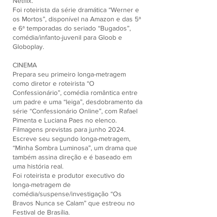
Netflix.
Foi roteirista da série dramática “Werner e
os Mortos”, disponível na Amazon e das 5ª
e 6ª temporadas do seriado “Bugados”,
comédia/infanto-juvenil para Gloob e
Globoplay.
CINEMA
Prepara seu primeiro longa-metragem
como diretor e roteirista “O
Confessionário”, comédia romântica entre
um padre e uma “leiga”, desdobramento da
série “Confessionário Online”, com Rafael
Pimenta e Luciana Paes no elenco.
Filmagens previstas para junho 2024.
Escreve seu segundo longa-metragem,
“Minha Sombra Luminosa”, um drama que
também assina direção e é baseado em
uma história real.
Foi roteirista e produtor executivo do
longa-metragem de
comédia/suspense/investigação “Os
Bravos Nunca se Calam” que estreou no
Festival de Brasília.