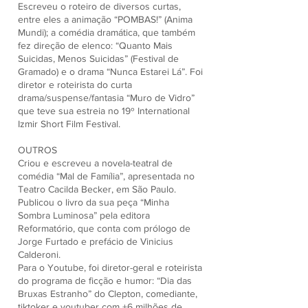
Escreveu o roteiro de diversos curtas,
entre eles a animação “POMBAS!” (Anima
Mundi); a comédia dramática, que também
fez direção de elenco: “Quanto Mais
Suicidas, Menos Suicidas” (Festival de
Gramado) e o drama “Nunca Estarei Lá”. Foi
diretor e roteirista do curta
drama/suspense/fantasia “Muro de Vidro”
que teve sua estreia no 19º International
Izmir Short Film Festival.
OUTROS
Criou e escreveu a novela-teatral de
comédia “Mal de Família”, apresentada no
Teatro Cacilda Becker, em São Paulo.
Publicou o livro da sua peça “Minha
Sombra Luminosa” pela editora
Reformatório, que conta com prólogo de
Jorge Furtado e prefácio de Vinicius
Calderoni.
Para o Youtube, foi diretor-geral e roteirista
do programa de ficção e humor: “Dia das
Bruxas Estranho” do Clepton, comediante,
tiktoker e youtuber com +6 milhões de